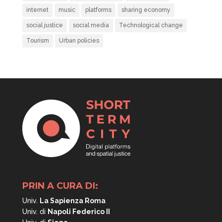
internet
music
platforms
sharing economy
social justice
social media
Technological change
Tourism
Urban policies
PRIN A CURA DI:
Univ.
La Sapienza Roma
Univ. di
Napoli
Federico II