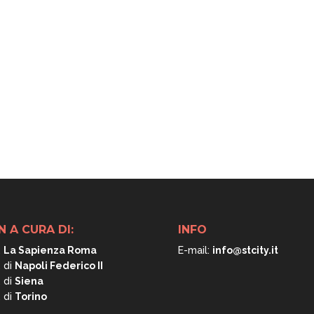
N A CURA DI:
INFO
.
La Sapienza Roma
E-mail:
info@stcity.it
. di
Napoli
Federico II
. di
Siena
. di
Torino