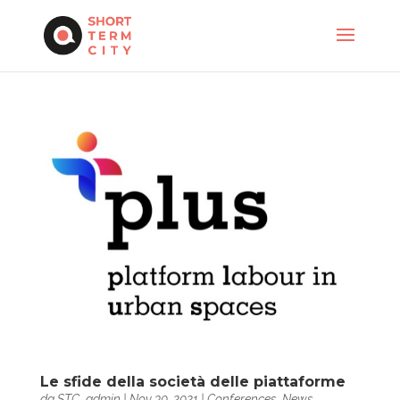
Le sfide della società delle piattaforme
da
STC_admin
|
Nov 30, 2021
|
Conferences
,
News