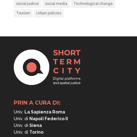
social justice
social media
Technological change
Tourism
Urban policies
PRIN A CURA DI:
Univ.
La Sapienza Roma
Univ. di
Napoli
Federico II
Univ. di
Siena
Univ. di
Torino