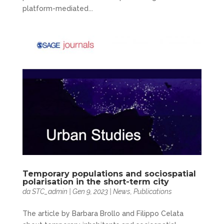
platform-mediated...
Temporary populations and sociospatial
polarisation in the short-term city
da
STC_admin
|
Gen 9, 2023
|
News
,
Publications
The article by Barbara Brollo and Filippo Celata