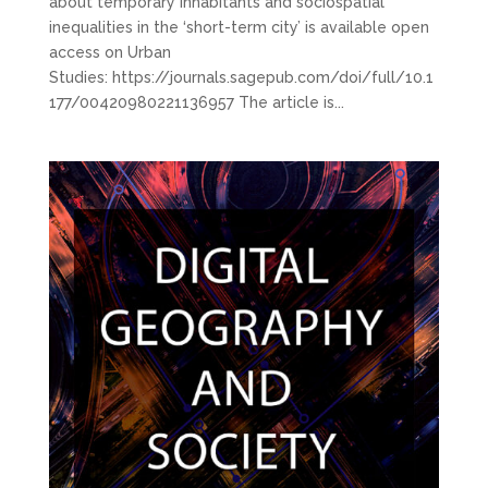
about temporary inhabitants and sociospatial
inequalities in the ‘short-term city’ is available open
access on Urban
Studies: https://journals.sagepub.com/doi/full/10.1
177/00420980221136957 The article is...