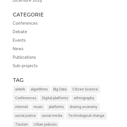
Dicembre 2019
CATEGORIE
Conferences
Debate
Events
News
Publications
Sub-projects
TAG
airbnb
algorithms
Big Data
Citizen Science
Conferences
Digital platforms
ethnography
internet
music
platforms
sharing economy
social justice
social media
Technological change
Tourism
Urban policies