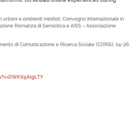
latforms. On AirB&B online experiences during
i urbani e ambienti mediali
, Convegno Internazionale in
zione Romanza di Semiotica e AISS – Associazione
imento di Comunicazione e Ricerca Sociale (CORIS), 24-26
h?v=DWKX9AIgLTY