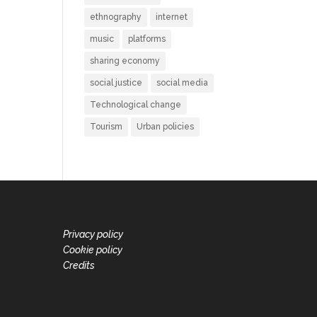
ethnography
internet
music
platforms
sharing economy
social justice
social media
Technological change
Tourism
Urban policies
Privacy policy
Cookie policy
Credits