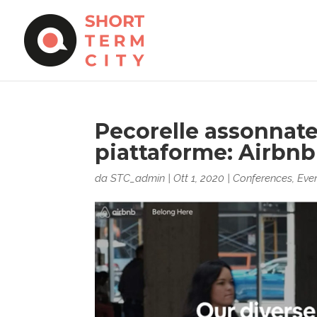
Pecorelle assonnate
piattaforme: Airbnb
da
STC_admin
|
Ott 1, 2020
|
Conferences
,
Eve