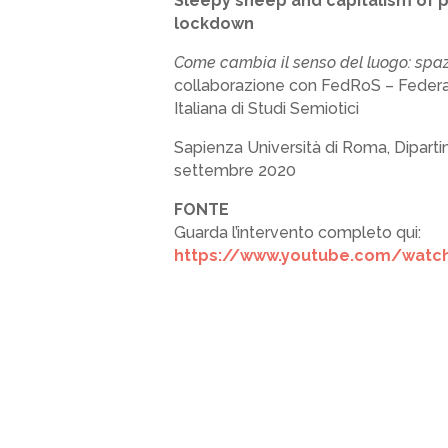
Sleepy sheep and capitalism of p
lockdown
Come cambia il senso del luogo: spaz
collaborazione con FedRoS – Federa
Italiana di Studi Semiotici
Sapienza Università di Roma, Dipart
settembre 2020
FONTE
Guarda l’intervento completo qui:
https://www.youtube.com/watc