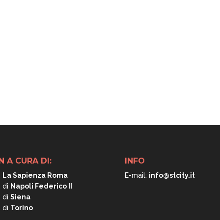
N A CURA DI:
INFO
.
La Sapienza Roma
E-mail:
info@stcity.it
. di
Napoli
Federico II
. di
Siena
. di
Torino