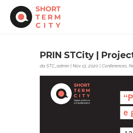
PRIN STCity | Proje
da
STC_admin
|
Nov 13, 2020
|
Conferences
,
N