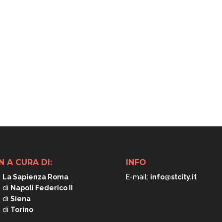
N A CURA DI:
INFO
.
La Sapienza Roma
E-mail:
info@stcity.it
. di
Napoli
Federico II
. di
Siena
. di
Torino