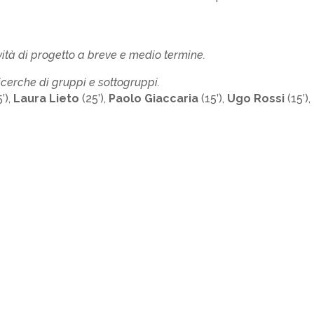
ività di progetto a breve e medio termine.
icerche di gruppi e sottogruppi.
’),
Laura Lieto
(25’),
Paolo Giaccaria
(15’),
Ugo Rossi
(15’),