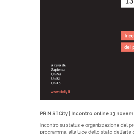
PRIN STCity | Incontro online 13 nove
Incontro su status e organizzazione del pro
programma, alla luce dello stato dell’arte 