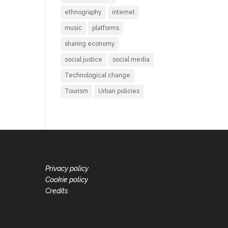
ethnography
internet
music
platforms
sharing economy
social justice
social media
Technological change
Tourism
Urban policies
Privacy policy
Cookie policy
Credits