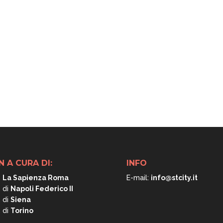
N A CURA DI:
INFO
.
La Sapienza Roma
E-mail:
info@stcity.it
. di
Napoli
Federico II
. di
Siena
. di
Torino