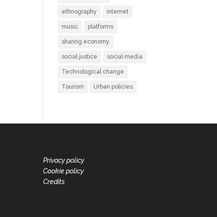
ethnography
internet
music
platforms
sharing economy
social justice
social media
Technological change
Tourism
Urban policies
Privacy policy
Cookie policy
Credits