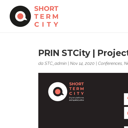
PRIN STCity | Proje
da
STC_admin
|
Nov 14, 2020
|
Conferences
,
N