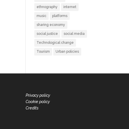
ethnography
internet
music
platforms
sharing economy
social justice
social media
Technological change
Tourism
Urban policies
Privacy policy
Cookie policy
Credits