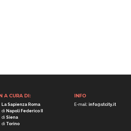
N A CURA DI:
INFO
.
La Sapienza Roma
E-mail:
info@stcity.it
. di
Napoli
Federico II
. di
Siena
. di
Torino