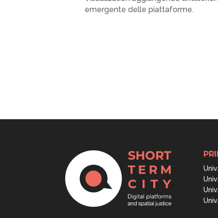
emergente delle piattaforme.
PRI
Univ
Univ
Univ
Univ