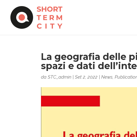
La geografia delle p
spazi e dati dell’in
da
STC_admin
|
Set 2, 2022
|
News
,
Publicatio