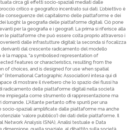
uata circa gli effetti socio-spaziali mediati dalle
occio critico e geografico incentrato sui dati. L’obiettivo è
lle conseguenze del capitalismo delle piattaforme e dei
 dei luoghi: la geografia delle piattaforme digitali. Ciò pone
nti per la geografia e i geografi. La prima si riferisce alla
con le piattaforme che può essere colta proprio attraverso i
rovenienti dalle infrastutture digitali; la seconda si focalizza
iali derivanti dal crescente radicamento del modello
 è la mappa, “a symbolised representation of
lected features or characteristics, resulting from the
tion of choices, and is designed for use when spatial
” (International Cartographic Association) intesa qui di
ce di mostrare il riverbero che lo spazio dei flussi ha
di radicamento delle piattaforme digitali nella società
ene impiegata come strumento di rappresentazione ma
 domande. L’Atlante pertanto offre spunti per una
nze socio-spaziali amplificate dalle piattaforme ma anche
potenziale ‘valore pubblico’) dei dati delle piattaforme. Il
al Network Analysis (SNA), Analisi testuale e Data
 dimensione, quella spaziale, al dibattito sulla società