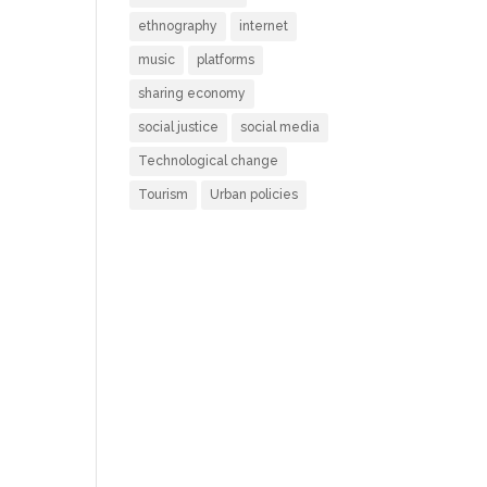
ethnography
internet
music
platforms
sharing economy
social justice
social media
Technological change
Tourism
Urban policies