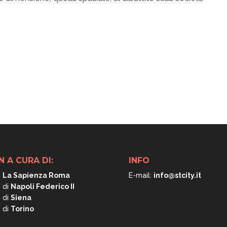
N A CURA DI:
INFO
.
La Sapienza Roma
E-mail:
info@stcity.it
. di
Napoli
Federico II
. di
Siena
. di
Torino