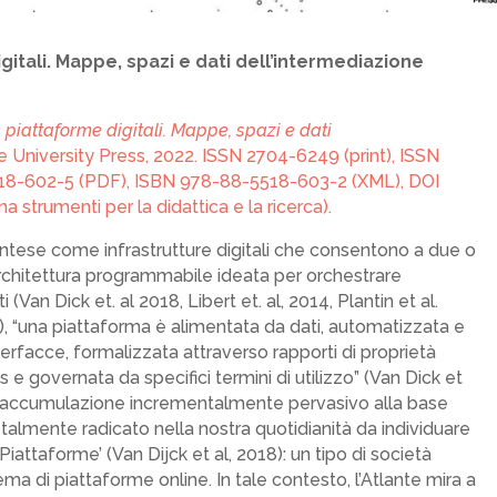
gitali. Mappe, spazi e dati dell’intermediazione
 piattaforme digitali. Mappe, spazi e dati
e University Press, 2022. ISSN 2704-6249 (print), ISSN
518-602-5 (PDF), ISBN 978-88-5518-603-2 (XML), DOI
strumenti per la didattica e la ricerca).
tese come infrastrutture digitali che consentono a due o
i architettura programmabile ideata per orchestrare
ti (Van Dick et. al 2018, Libert et. al, 2014, Plantin et al.
), “una piattaforma è alimentata da dati, automatizzata e
terfacce, formalizzata attraverso rapporti di proprietà
s e governata da specifici termini di utilizzo” (Van Dick et
 di accumulazione incrementalmente pervasivo alla base
almente radicato nella nostra quotidianità da individuare
Piattaforme’ (Van Dijck et al, 2018): un tipo di società
ma di piattaforme online.
In tale contesto, l’Atlante mira a