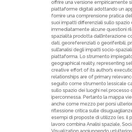
offrire una versione empiricamente sit
piattaforme digitali adottando un appr
fornire una comprensione pratica de
suoi impatti differenziali sullo spazio
immediatamente alcune questioni rileva
spazialità prodotta dall’interazione 
dati, georeferenziati o georiferibili, p
sull’analisi degli impatti socio-spaz
piattaforma. Lo strumento impiegato
geographical reality, representing se
creative effort of its author’s execu
relationships are of primary relevance
seguito come strumento lessicale capa
sullo spazio dei luoghi nel processo 
iperconnessa. Pertanto la mappa vi
anche come mezzo per porsi ulteriori
riflessione critica sulle disuguaglia
esempi di proposte di utilizzo (es. il 
lavoro combina Analisi spaziale, Soci
Visualization aggiungendo un’ulteriore