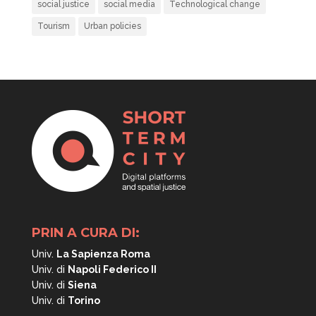
social justice
social media
Technological change
Tourism
Urban policies
PRIN A CURA DI:
Univ.
La Sapienza Roma
Univ. di
Napoli
Federico II
Univ. di
Siena
Univ. di
Torino