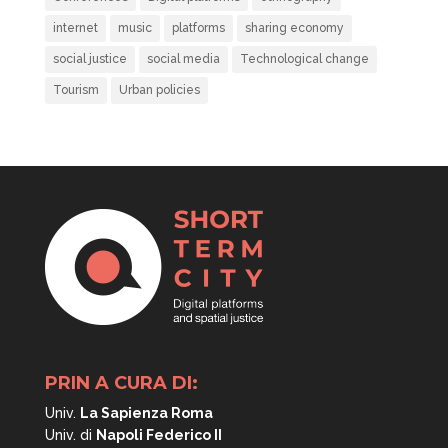
internet
music
platforms
sharing economy
social justice
social media
Technological change
Tourism
Urban policies
PRIN A CURA DI:
Univ.
La Sapienza Roma
Univ. di
Napoli
Federico II